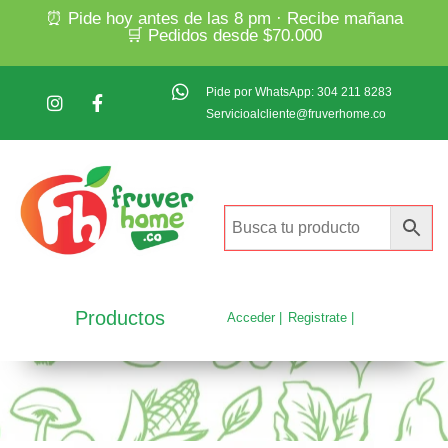
⏰ Pide hoy antes de las 8 pm · Recibe mañana
🛒 Pedidos desde $70.000
Pide por WhatsApp: 304 211 8283
Servicioalcliente@fruverhome.co
Productos
Acceder |
Registrate |