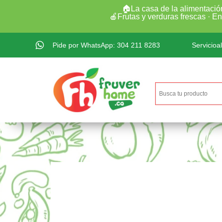
🏠La casa de la alimentació
🍎Frutas y verduras frescas · E
Pide por WhatsApp: 304 211 8283
Servicioa