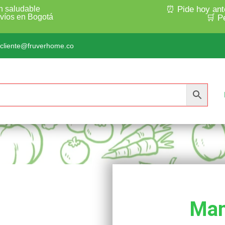
n saludable
⏰ Pide hoy ant
nvíos en Bogotá
🛒 P
lcliente@fruverhome.co
Ma