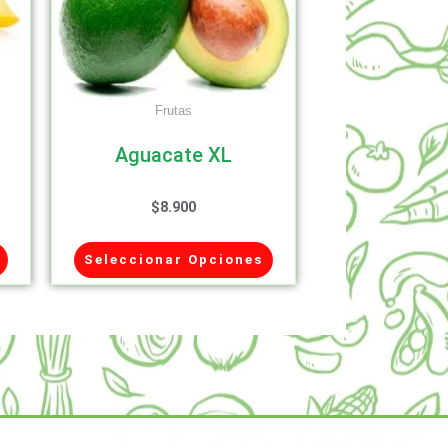
Frutas
Aguacate XL
$
8.900
Seleccionar Opciones