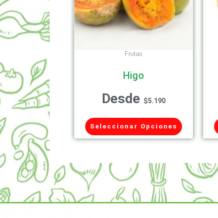
Frutas
Higo
Desde
$
5.190
Seleccionar Opciones