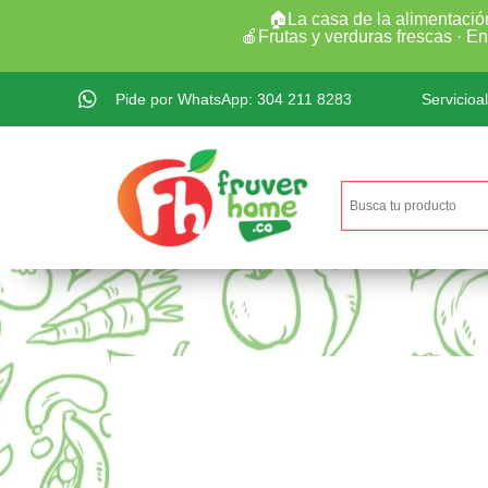
🏠La casa de la alimentació
🍎Frutas y verduras frescas · E
Pide por WhatsApp: 304 211 8283
Servicioa