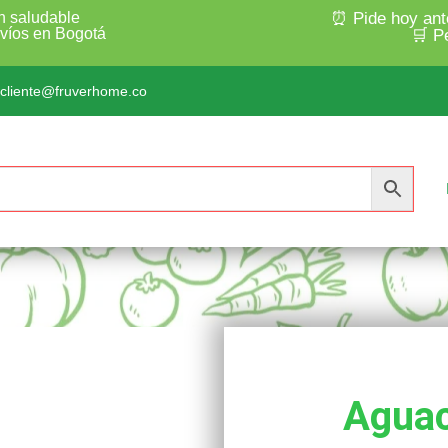
n saludable
⏰ Pide hoy ant
nvíos en Bogotá
🛒 P
lcliente@fruverhome.co
Aguac