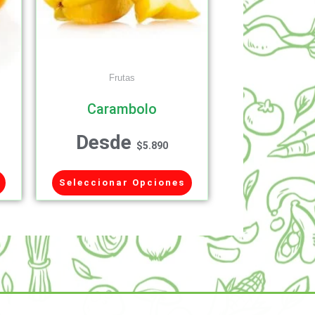
Frutas
Carambolo
Desde
$
5.890
Seleccionar Opciones