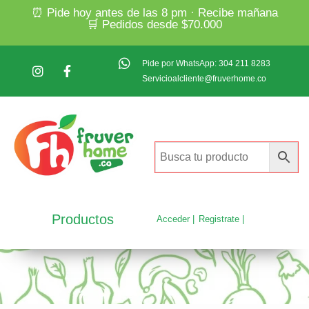
⏰ Pide hoy antes de las 8 pm · Recibe mañana
🛒 Pedidos desde $70.000
Pide por WhatsApp: 304 211 8283
Servicioalcliente@fruverhome.co
Productos
Acceder |
Registrate |